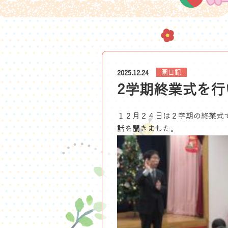
園日記
2025.12.24
2学期終業式を行
１２月２４日は２学期の終業式
話を聞きました。