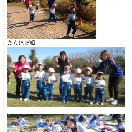
たんぽぽ組