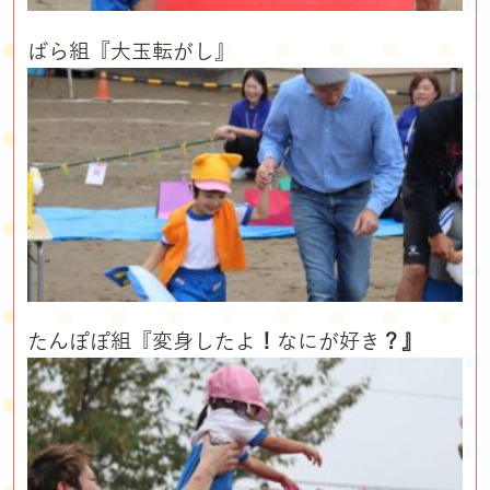
ばら組『大玉転がし』
たんぽぽ組『変身したよ
！
なにが好き
？』